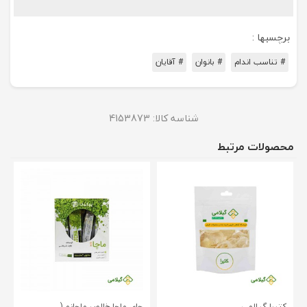
برچسبها :
# تناسب اندام
# بانوان
# آقایان
شناسه کالا:
4153873
محصولات مرتبط
کتیرا گیلامی
چای ماچا خالص ماچانو (