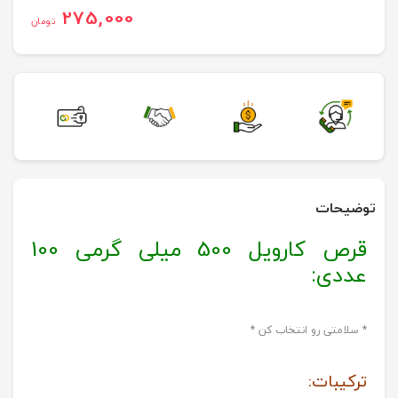
275,000
تومان
توضیحات
قرص کارویل 500 میلی گرمی 100
عددی:
* سلامتی رو انتخاب کن *
ترکیبات: