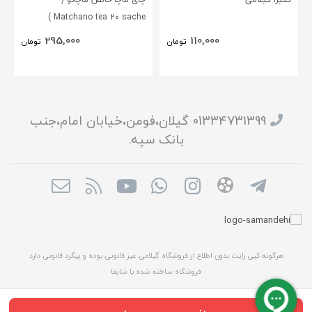
Matchano tea 20 sache )
295,000
110,000
تومان
تومان
01334731399 گیلان،فومن،خیابان امام،جنب
بانک سپه.
هرگونه کپی رایت بدون اطلاع از فروشگاه گیلامی غیر قانونی بوده و پیگرد قانونی دارد
فروشگاه ساخته شده با شاپفا