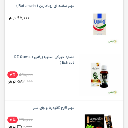
پودر ساشه ای روتامارین ( Rutamarin )
95,000
تومان
عصاره خوراکی استویا زرقانی ( DZ Stevia
Extract )
3%
598,000
583,000
تومان
پودر قارچ گانودرما و چای سبز
5%
390,000
370,000
تومان