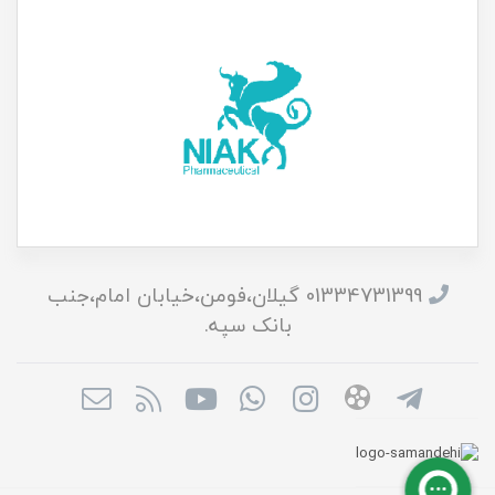
01334731399 گیلان،فومن،خیابان امام،جنب
بانک سپه.