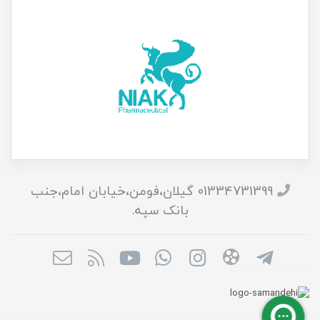
01334731399 گیلان،فومن،خیابان امام،جنب
بانک سپه.