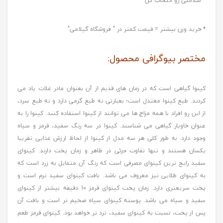
* سلامتی رو انتخاب کن *
* خرید وزن بیشتر = قیمت کمتر در " فروشگاه گیلامی"
مختصر بیوگرافی محصول:
کینوا گیاهی است که در زمان های قدیم از آن بعنوان مادر غلات یاد می
کردند. طبع کینوا معتدل است؛ بعبارتی نه طبع گرمی دارد و نه طبع سرد،
از این رو افراد با همه مزاج ها می توانند از کینوا استفاده کنند. کینوا را به
عنوان خاویار گیاهی می شناسند. کینوا در سه رنگ سفید، قرمز و سیاه
وجود دارد. به طور کلی هر سه مدل از کینوا از لحاظ ارزش غذایی تقریبا
یکسان هستند و تنها تفاوت جزئی در ظاهر و زمان پخت دارند. کینوای
سفید رایج ترین کینوای مصرفی است که رنگ آن متمایل به زرد است که
به کینوای طلایی نیز معروف می باشد. بافت کینوای سفید نرم است و
پخت سریعتری دارد. زمان پخت کینوای قرمز 10 دقیقه بیشتر از کینوای
سفید و سیاه می باشد. پوسته کینوای سیاه ضخیم تر است و بافت آن
پس از پخت، نسبت به کینوای سفید، ترد تر خواهد بود. کینوای قرمز طعم