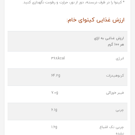
* کینوا را در ظرف دربسته، دور از نور، حرارت و رطوبت نگهداری کنید.
ارزش غذایی کینوای خام:
ارزش غذایی به ازای
هر 100 گرم
انرژی
368kcal
کربوهیدرات
64.2g
فیبر خوراکی
7.0g
چربی
6.1g
چربی تک اشباع
1.6g
نشده