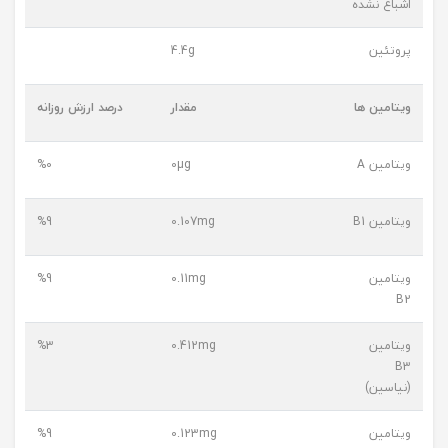
اشباع نشده
پروتئین
4.4g
ویتامین ها
مقدار
درصد ارزش روزانه
ویتامین A
0µg
%0
ویتامین B1
0.107mg
%9
ویتامین
0.11mg
%9
B2
ویتامین
0.412mg
%3
B3
(نیاسین)
ویتامین
0.123mg
%9