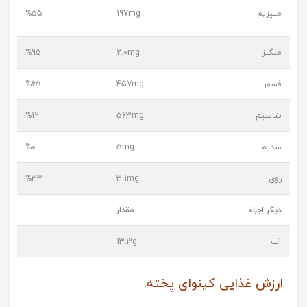
منیزیم
197mg
%55
منگنز
2.0mg
%95
فسفر
457mg
%65
پتاسیم
563mg
%12
سدیم
5mg
%0
روی
3.1mg
%33
دیگر اجزاء
مقدار
آب
13.3g
ارزش غذایی کینوای پخته: