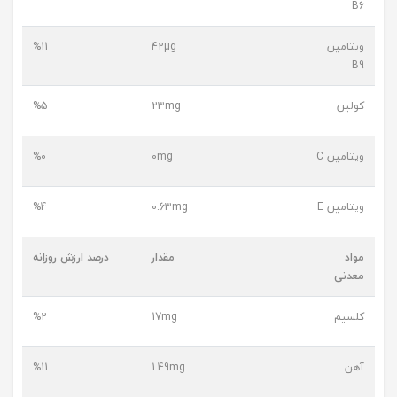
B6
ویتامین
42µg
%11
B9
کولین
23mg
%5
ویتامین C
0mg
%0
ویتامین E
0.63mg
%4
مواد
مقدار
درصد ارزش روزانه
معدنی
کلسیم
17mg
%2
آهن
1.49mg
%11