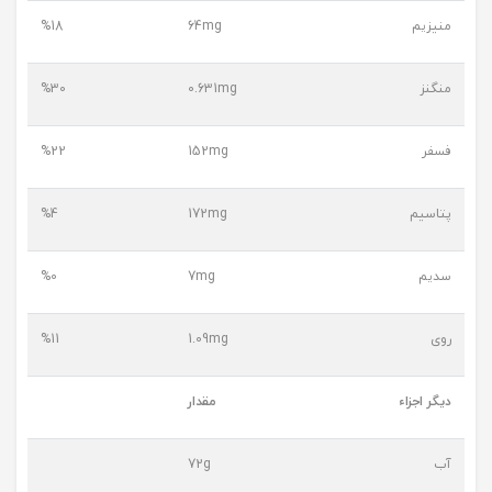
منیزیم
64mg
%18
منگنز
0.631mg
%30
فسفر
152mg
%22
پتاسیم
172mg
%4
سدیم
7mg
%0
روی
1.09mg
%11
دیگر اجزاء
مقدار
آب
72g