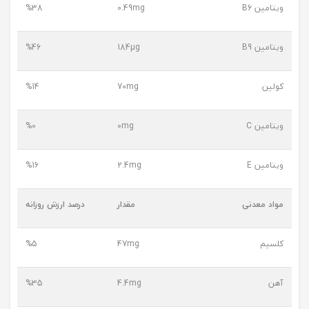
ویتامین B6
0.49mg
%38
ویتامین B9
184µg
%46
کولین
70mg
%14
ویتامین C
0mg
%0
ویتامین E
2.4mg
%16
مواد معدنی
مقدار
درصد ارزش روزانه
کلسیم
47mg
%5
آهن
4.4mg
%35