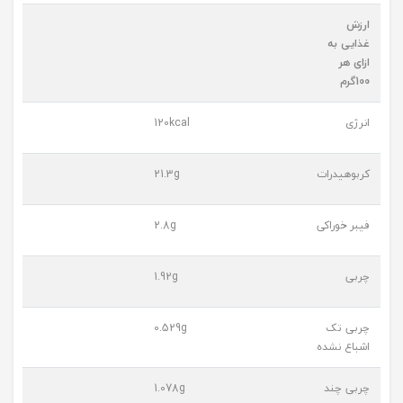
ارزش
غذایی به
ازای هر
100گرم
انرژی
120kcal
کربوهیدرات
21.3g
فیبر خوراکی
2.8g
چربی
1.92g
چربی تک
0.529g
اشباع نشده
چربی چند
1.078g