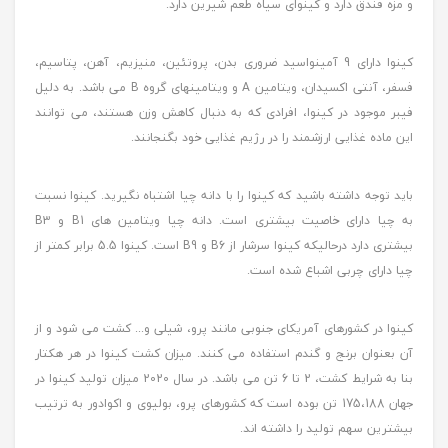
و مزه فندق دارد و کینوای سیاه طعم شیرین دارد.
کینوا دارای 9 آمینواسید ضروری بدن، پروتئین، منیزیم، آهن، پتاسیم،
فسفر، آنتی اکسیدان، ویتامین A و ویتامینهای گروه B می باشد. به دلیل
فیبر موجود در کینوا، افرادی که به دنبال کاهش وزن هستند، می توانند
این ماده غذایی ارزشمند را در رژیم غذایی خود بگنجانند.
باید توجه داشته باشید که کینوا را با دانه چیا اشتباه نگیرید. کینوا نسبت
به چیا دارای خاصیت بیشتری است. دانه چیا ویتامین های B1 و B3
بیشتری دارد درحالیکه کینوا سرشار از B6 و B9 است. کینوا 5.5 برابر کمتر از
چیا دارای چربی اشباع شده است.
کینوا در کشورهای آمریکای جنوبی مانند پرو، شیلی و... کشت می شود و از
آن بعنوان برنج و گندم استفاده می کنند. میزان کشت کینوا در هر هکتار
بنا به شرایط کشت، 2 تا 6 تن می باشد. در سال 2020 میزان تولید کینوا در
جهان 175،188 تن بوده است که کشورهای پرو، بولیوی و اکوادور به ترتیب
بیشترین سهم تولید را داشته اند.