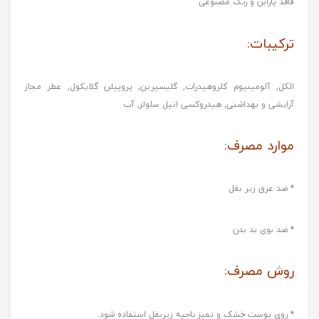
فاقد پارابن و رنگ مصنوعی
ترکیبات:
الکل, آلومینیوم کلروهیدرات, گلیسیرین, پروپیلن گلایکول, عطر مجاز
آرایشی و بهداشتی, هیدروکسی اتیل سلولز, آب
موارد مصرف:
* ضد عرق زیر بغل
* ضد بوی بد بدن
روش مصرف:
* روی پوست خشک و تمیز ناحیه زیربغل استفاده شود.