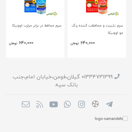
سرم تثبیت و محافظت کننده رنگ
سرم محافظ در برابر حرارت اوونیکا
مو اوونیکا
640,000
640,000
تومان
تومان
01334731399 گیلان،فومن،خیابان امام،جنب
بانک سپه.