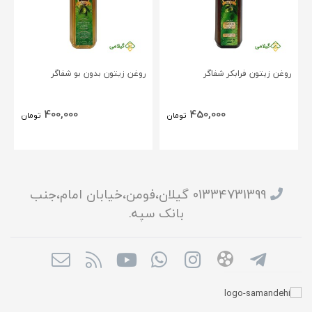
روغن زیتون فرابکر شفاگر
روغن زیتون بدون بو شفاگر
400,000
450,000
تومان
تومان
01334731399 گیلان،فومن،خیابان امام،جنب
بانک سپه.