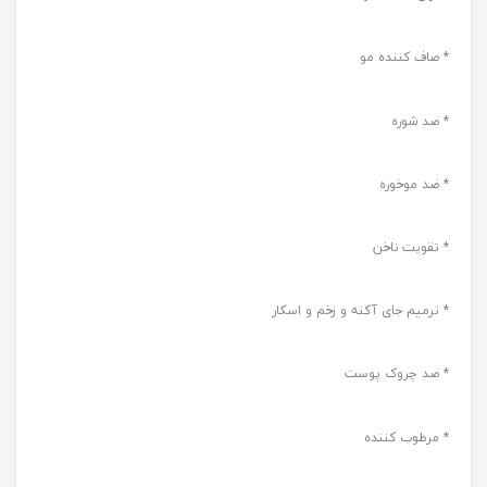
* صاف کننده مو
* ضد شوره
* ضد موخوره
* تقویت ناخن
* ترمیم جای آکنه و زخم و اسکار
* ضد چروک پوست
* مرطوب کننده