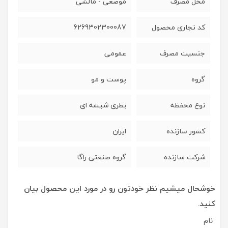
محل مصرف
موضعی - مالشی
کد تجاری محصول
6269302300087
جنسیت مصرف
عمومی
گروه
پوست و مو
نوع محفظه
بطری شیشه ای
کشور سازنده
ایران
شرکت سازنده
گروه صنعتی راگا
خوشحال میشیم نظر خودتون رو در مورد این محصول بیان
کنید.
نام