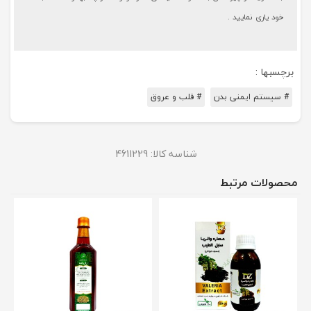
خود یاری نمایید .
برچسبها :
# سیستم ایمنی بدن
# قلب و عروق
شناسه کالا:
4611229
محصولات مرتبط