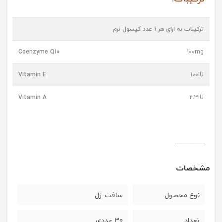
ترکیبات به ازای هر 1 عدد کپسول نرم
Coenzyme Q10
100mg
Vitamin E
100IU
Vitamin A
2.3IU
--------------------
مشخصات
نوع محصول
سافت ژل
تعداد
30 عددی