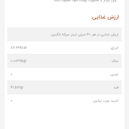
* زنان باردار با مشورت پزشک خود مصرف کنند.
ارزش غذایی:
ارزش غذایی در هر 30 میلی لیتر سرکه انگبین
انرژی
87.72kcal
نمک
0.00375gr
چربی
0
قند
41.512gr
اسید چرب ترانس
0