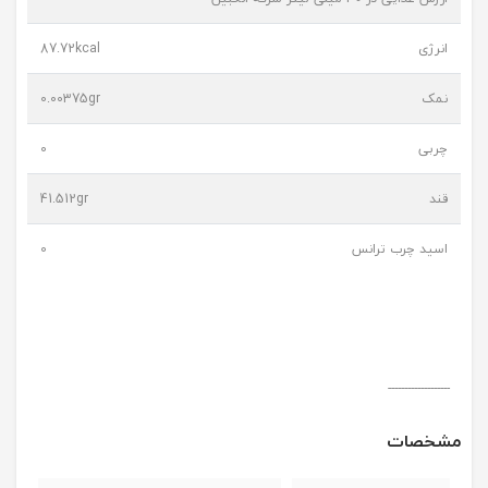
انرژی
87.72kcal
نمک
0.00375gr
چربی
0
قند
41.512gr
اسید چرب ترانس
0
-------------------
مشخصات