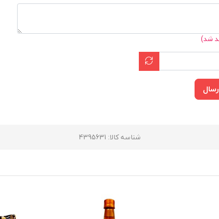
د شد)
رسال
شناسه کالا
: 4395631