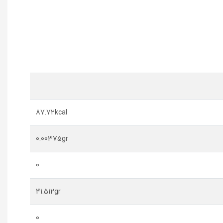
87.72kcal
0.00375gr
0
41.512gr
0