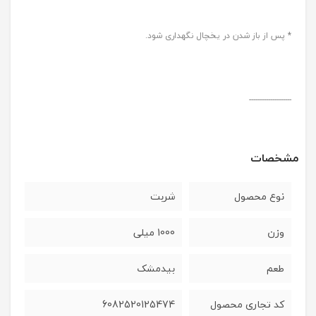
* پس از باز شدن در یخچال نگهداری شود.
--------------------
مشخصات
نوع محصول
شربت
وزن
1000 میلی
طعم
بیدمشک
کد تجاری محصول
6082520125474