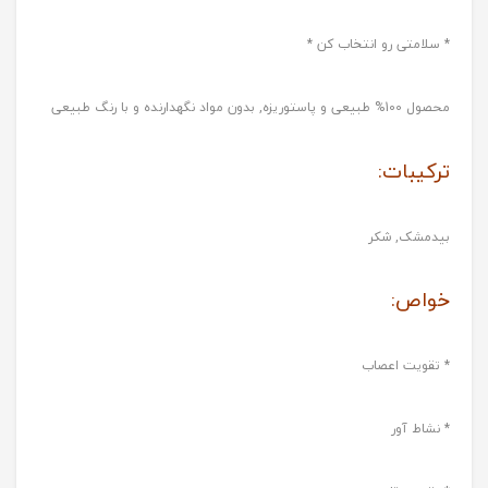
* سلامتی رو انتخاب کن *
محصول 100% طبیعی و پاستوریزه, بدون مواد نگهدارنده و با رنگ طبیعی
ترکیبات:
بیدمشک, شکر
خواص:
* تقویت اعصاب
* نشاط آور