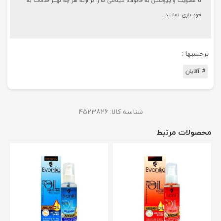
با عضویت و پیوستن به خانواده گیلامی ما را در ارائه هر چه بهتر خدمات به
خود یاری نمایید .
برچسبها :
# آقایان
شناسه کالا:
4523826
محصولات مرتبط